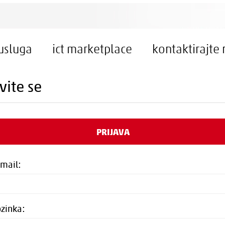
 usluga
ict marketplace
kontaktirajte 
vite se
PRIJAVA
-mail:
ozinka: