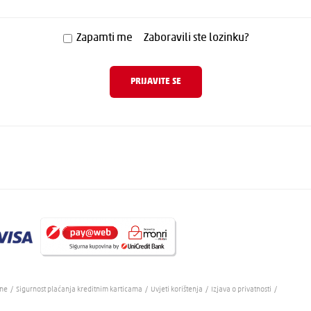
Zapamti me
Zaboravili ste lozinku?
ene
/
Sigurnost plaćanja kreditnim karticama
/
Uvjeti korištenja
/
Izjava o privatnosti
/