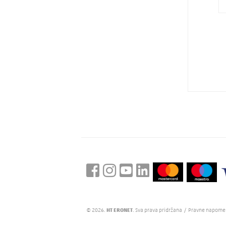
© 2026.
HT ERONET
. Sva prava pridržana /
Pravne napom