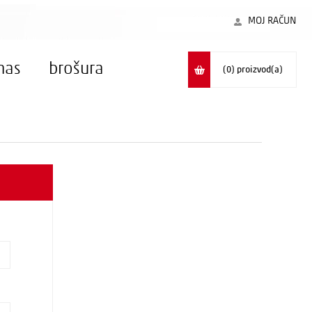
MOJ RAČUN
nas
brošura
(0)
proizvod(a)